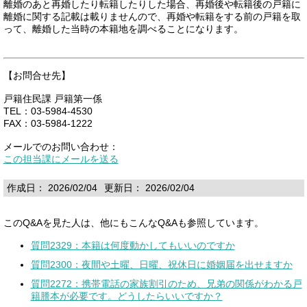
離婚のあと再婚したり転籍したりした場合、再婚後や転籍後の戸籍に
離婚に関する記載は載りませんので、再婚や転籍をする前の戸籍を取
って、離婚した当時の本籍地を調べることになります。
【お問合せ先】
戸籍住民課 戸籍第一係
TEL：03-5984-4530
FAX：03-5984-1222
メールでのお問い合わせ：
この担当課にメールを送る
作成日： 2026/02/04
更新日： 2026/02/04
このQ&Aを見た人は、他にもこんなQ&Aも参照しています。
質問2329：本籍は何度動かしてもいいのですか
質問2300：夜間や土曜、日曜、祝休日に婚姻届を出せますか
質問2272：携帯電話の家族割引のため、兄弟の関係がわかる戸
籍謄本が必要です。どうしたらいいですか？