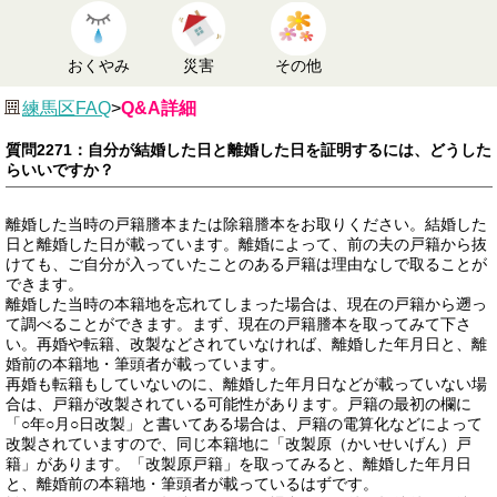
おくやみ
災害
その他
練馬区FAQ
>
Q&A詳細
質問2271：自分が結婚した日と離婚した日を証明するには、どうした
らいいですか？
離婚した当時の戸籍謄本または除籍謄本をお取りください。結婚した
日と離婚した日が載っています。離婚によって、前の夫の戸籍から抜
けても、ご自分が入っていたことのある戸籍は理由なしで取ることが
できます。
離婚した当時の本籍地を忘れてしまった場合は、現在の戸籍から遡っ
て調べることができます。まず、現在の戸籍謄本を取ってみて下さ
い。再婚や転籍、改製などされていなければ、離婚した年月日と、離
婚前の本籍地・筆頭者が載っています。
再婚も転籍もしていないのに、離婚した年月日などが載っていない場
合は、戸籍が改製されている可能性があります。戸籍の最初の欄に
「○年○月○日改製」と書いてある場合は、戸籍の電算化などによって
改製されていますので、同じ本籍地に「改製原（かいせいげん）戸
籍」があります。「改製原戸籍」を取ってみると、離婚した年月日
と、離婚前の本籍地・筆頭者が載っているはずです。