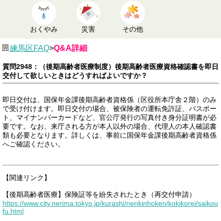
おくやみ
災害
その他
練馬区FAQ
>
Q&A詳細
質問2948：（後期高齢者医療制度）後期高齢者医療資格確認書を即日
交付して欲しいときはどうすればよいですか？
即日交付は、国保年金課後期高齢者資格係（区役所本庁舎２階）のみ
で受け付けます。即日交付の場合、被保険者の運転免許証、パスポー
ト、マイナンバーカードなど、官公庁発行の写真付き身分証明書が必
要です。なお、来庁される方が本人以外の場合、代理人の本人確認書
類も必要となります。詳しくは、事前に国保年金課後期高齢者資格係
へご確認ください。
【関連リンク】
【後期高齢者医療】保険証等を紛失されたとき（再交付申請）
https://www.city.nerima.tokyo.jp/kurashi/nenkinhoken/kokikorei/saikou
fu.html