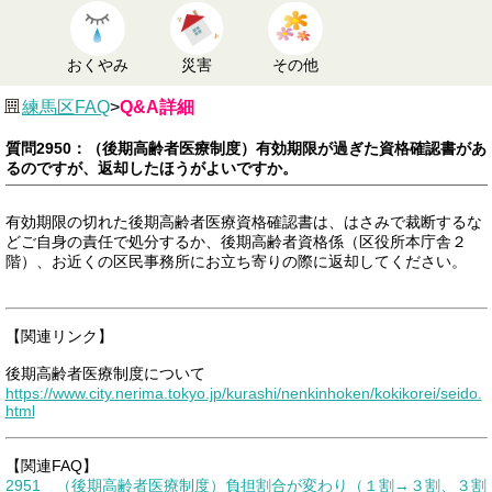
おくやみ
災害
その他
練馬区FAQ
>
Q&A詳細
質問2950：（後期高齢者医療制度）有効期限が過ぎた資格確認書があ
るのですが、返却したほうがよいですか。
有効期限の切れた後期高齢者医療資格確認書は、はさみで裁断するな
どご自身の責任で処分するか、後期高齢者資格係（区役所本庁舎２
階）、お近くの区民事務所にお立ち寄りの際に返却してください。
【関連リンク】
後期高齢者医療制度について
https://www.city.nerima.tokyo.jp/kurashi/nenkinhoken/kokikorei/seido.
html
【関連FAQ】
2951 （後期高齢者医療制度）負担割合が変わり（１割→３割、３割