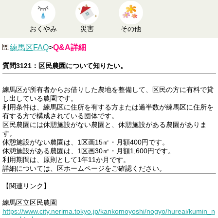
おくやみ
災害
その他
練馬区FAQ
>
Q&A詳細
質問3121：区民農園について知りたい。
練馬区が所有者からお借りした農地を整備して、区民の方に有料で貸
し出している農園です。
利用条件は、練馬区に住所を有する方または過半数が練馬区に住所を
有する方で構成されている団体です。
区民農園には休憩施設がない農園と、休憩施設がある農園がありま
す。
休憩施設がない農園は、1区画15㎡・月額400円です。
休憩施設がある農園は、1区画30㎡・月額1,600円です。
利用期間は、原則として1年11か月です。
詳細については、区ホームページをご確認ください。
【関連リンク】
練馬区立区民農園
https://www.city.nerima.tokyo.jp/kankomoyoshi/nogyo/hureai/kumin_n