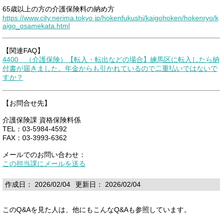
65歳以上の方の介護保険料の納め方
https://www.city.nerima.tokyo.jp/hokenfukushi/kaigohoken/hokenryo/k
aigo_osamekata.html
【関連FAQ】
4400 （介護保険）【転入・転出などの場合】練馬区に転入したら納
付書が届きました。年金からも引かれているので二重払いではないで
すか？
【お問合せ先】
介護保険課 資格保険料係
TEL：03-5984-4592
FAX：03-3993-6362
メールでのお問い合わせ：
この担当課にメールを送る
作成日： 2026/02/04
更新日： 2026/02/04
このQ&Aを見た人は、他にもこんなQ&Aも参照しています。