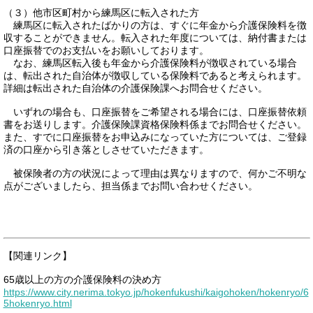
（３）他市区町村から練馬区に転入された方
練馬区に転入されたばかりの方は、すぐに年金から介護保険料を徴
収することができません。転入された年度については、納付書または
口座振替でのお支払いをお願いしております。
なお、練馬区転入後も年金から介護保険料が徴収されている場合
は、転出された自治体が徴収している保険料であると考えられます。
詳細は転出された自治体の介護保険課へお問合せください。
いずれの場合も、口座振替をご希望される場合には、口座振替依頼
書をお送りします。介護保険課資格保険料係までお問合せください。
また、すでに口座振替をお申込みになっていた方については、ご登録
済の口座から引き落としさせていただきます。
被保険者の方の状況によって理由は異なりますので、何かご不明な
点がございましたら、担当係までお問い合わせください。
【関連リンク】
65歳以上の方の介護保険料の決め方
https://www.city.nerima.tokyo.jp/hokenfukushi/kaigohoken/hokenryo/6
5hokenryo.html