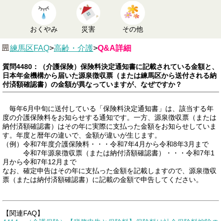
おくやみ
災害
その他
練馬区FAQ
>
高齢・介護
>
Q&A詳細
質問4480：（介護保険）保険料決定通知書に記載されている金額と、
日本年金機構から届いた源泉徴収票（または練馬区から送付される納
付済額確認書）の金額が異なっていますが、なぜですか？
毎年6月中旬に送付している「保険料決定通知書」は、該当する年
度の介護保険料をお知らせする通知です。一方、源泉徴収票（または
納付済額確認書）はその年に実際に支払った金額をお知らせしていま
す。年度と暦年の違いで、金額が違いが生じます。
（例）令和7年度介護保険料・・・令和7年4月から令和8年3月まで
令和7年源泉徴収票（または納付済額確認書）・・・令和7年1
月から令和7年12月まで
なお、確定申告はその年に支払った金額を記載しますので、源泉徴収
票（または納付済額確認書）に記載の金額で申告してください。
【関連FAQ】