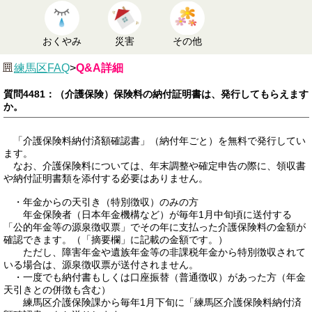
おくやみ
災害
その他
練馬区FAQ
>
Q&A詳細
質問4481：（介護保険）保険料の納付証明書は、発行してもらえます
か。
「介護保険料納付済額確認書」（納付年ごと）を無料で発行してい
ます。
なお、介護保険料については、年末調整や確定申告の際に、領収書
や納付証明書類を添付する必要はありません。
・年金からの天引き（特別徴収）のみの方
年金保険者（日本年金機構など）が毎年1月中旬頃に送付する
「公的年金等の源泉徴収票」でその年に支払った介護保険料の金額が
確認できます。（「摘要欄」に記載の金額です。）
ただし、障害年金や遺族年金等の非課税年金から特別徴収されて
いる場合は、源泉徴収票が送付されません。
・一度でも納付書もしくは口座振替（普通徴収）があった方（年金
天引きとの併徴も含む）
練馬区介護保険課から毎年1月下旬に「練馬区介護保険料納付済