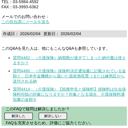
TEL：03-5984-4592
FAX：03-3993-6362
メールでのお問い合わせ：
この担当課にメールを送る
作成日： 2026/02/04
更新日： 2026/02/04
このQ&Aを見た人は、他にもこんなQ&Aも参照しています。
質問4482：（介護保険）納期限が過ぎてしまった納付書は使え
ますか？
質問4480：（介護保険）保険料決定通知書に記載されている金
額と、日本年金機構から届いた源泉徴収票（または練馬区から
送付される納
質問4414：（介護保険）【税務申告と保険料】保険料は社会保
険料控除の対象になりますか？対象となる場合、介護保険料通
知書の金額を
このFAQで疑問は解決しましたか？
FAQを充実させるため、評価にご協力ください。