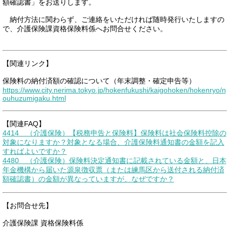
額確認書」をお送りします。
納付方法に関わらず、ご連絡をいただければ随時発行いたしますの
で、介護保険課資格保険料係へお問合せください。
【関連リンク】
保険料の納付済額の確認について（年末調整・確定申告等）
https://www.city.nerima.tokyo.jp/hokenfukushi/kaigohoken/hokenryo/n
ouhuzumigaku.html
【関連FAQ】
4414 （介護保険）【税務申告と保険料】保険料は社会保険料控除の
対象になりますか？対象となる場合、介護保険料通知書の金額を記入
すればよいですか？
4480 （介護保険）保険料決定通知書に記載されている金額と、日本
年金機構から届いた源泉徴収票（または練馬区から送付される納付済
額確認書）の金額が異なっていますが、なぜですか？
【お問合せ先】
介護保険課 資格保険料係