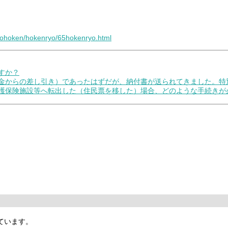
aigohoken/hokenryo/65hokenryo.html
すか？
年金からの差し引き）であったはずだが、納付書が送られてきました。
介護保険施設等へ転出した（住民票を移した）場合、どのような手続きが
ています。