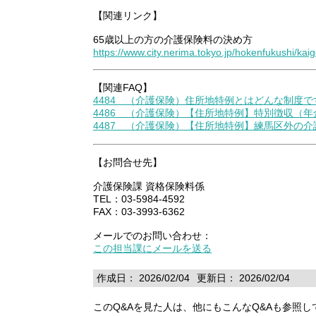
【関連リンク】
65歳以上の方の介護保険料の決め方
https://www.city.nerima.tokyo.jp/hokenfukushi/k
【関連FAQ】
4484 （介護保険）住所地特例とはどんな制度で
4486 （介護保険）【住所地特例】特別徴収（
4487 （介護保険）【住所地特例】練馬区外の
【お問合せ先】
介護保険課 資格保険料係
TEL：03-5984-4592
FAX：03-3993-6362
メールでのお問い合わせ：
この担当課にメールを送る
作成日： 2026/02/04
更新日： 2026/02/04
このQ&Aを見た人は、他にもこんなQ&Aも参照し