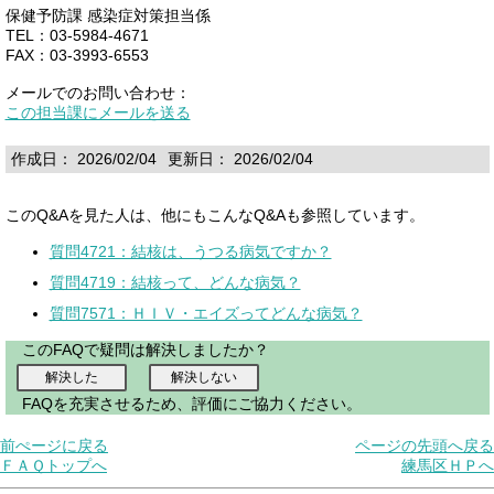
保健予防課 感染症対策担当係
TEL：03-5984-4671
FAX：03-3993-6553
メールでのお問い合わせ：
この担当課にメールを送る
作成日： 2026/02/04
更新日： 2026/02/04
このQ&Aを見た人は、他にもこんなQ&Aも参照しています。
質問4721：結核は、うつる病気ですか？
質問4719：結核って、どんな病気？
質問7571：ＨＩＶ・エイズってどんな病気？
このFAQで疑問は解決しましたか？
FAQを充実させるため、評価にご協力ください。
前ぺージに戻る
ページの先頭へ戻る
ＦＡＱトップへ
練馬区ＨＰへ