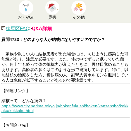
おくやみ
災害
その他
練馬区FAQ
>
Q&A詳細
質問4723：どのような人が結核になりやすいのですか？
家族や親しい人に結核患者が出た場合には、同じように感染した可
能性があり、注意が必要です。また、体の中でずっと眠っていた菌
が、何十年も経って体の抵抗力が衰えたときに、再び目覚めることも
あります。高齢者の多くはこのような形で発病しています。特に、以
前結核の治療をした方、糖尿病の人、副腎皮質ホルモンを服用してい
る人は免疫が低下することがあるので要注意です。
【関連リンク】
結核って、どんな病気？
https://www.city.nerima.tokyo.jp/hokenfukushi/hoken/kansensho/kekk
aku/kekkaku.html
【お問合せ先】