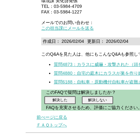
環境課 美化啓発係
TEL：03-5984-4709
FAX：03-5984-1227
メールでのお問い合わせ：
この担当課にメールを送る
作成日： 2026/02/04
更新日： 2026/02/04
このQ&Aを見た人は、他にもこんなQ&Aも参照し
質問4873：カラスに威嚇・攻撃された（
質問4880：自宅の庭木にカラスが巣を作
質問6188：自転車・原動機付自転車が盗難
このFAQで疑問は解決しましたか？
FAQを充実させるため、評価にご協力ください
前ぺージに戻る
ＦＡＱトップへ