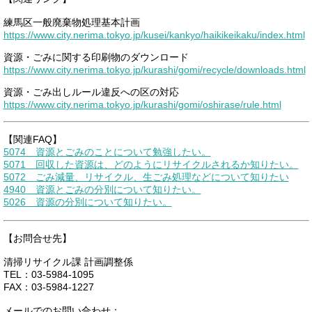
練馬区一般廃棄物処理基本計画
https://www.city.nerima.tokyo.jp/kusei/kankyo/haikikeikaku/index.html
資源・ごみに関する印刷物のダウンロード
https://www.city.nerima.tokyo.jp/kurashi/gomi/recycle/downloads.html
資源・ごみ出しルール違反への区の対応
https://www.city.nerima.tokyo.jp/kurashi/gomi/oshirase/rule.html
【関連FAQ】
5074 資源とごみのことについて勉強したい。
5071 回収した資源は、どのようにリサイクルされるか知りたい。
5072 ごみ減量、リサイクル、生ごみ処理などについて知りたい
4940 資源とごみの分別について知りたい。
5026 資源の分別について知りたい。
【お問合せ先】
清掃リサイクル課 計画調整係
TEL：03-5984-1095
FAX：03-5984-1227
メールでのお問い合わせ：