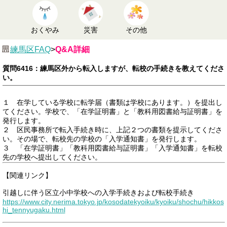
おくやみ
災害
その他
練馬区FAQ
>
Q&A詳細
質問6416：練馬区外から転入しますが、転校の手続きを教えてくださ
い。
１ 在学している学校に転学届（書類は学校にあります。）を提出し
てください。学校で、「在学証明書」と「教科用図書給与証明書」を
発行します。
２ 区民事務所で転入手続き時に、上記２つの書類を提示してくださ
い。その場で、転校先の学校の「入学通知書」を発行します。
３ 「在学証明書」「教科用図書給与証明書」「入学通知書」を転校
先の学校へ提出してください。
【関連リンク】
引越しに伴う区立小中学校への入学手続きおよび転校手続き
https://www.city.nerima.tokyo.jp/kosodatekyoiku/kyoiku/shochu/hikkos
hi_tennyugaku.html