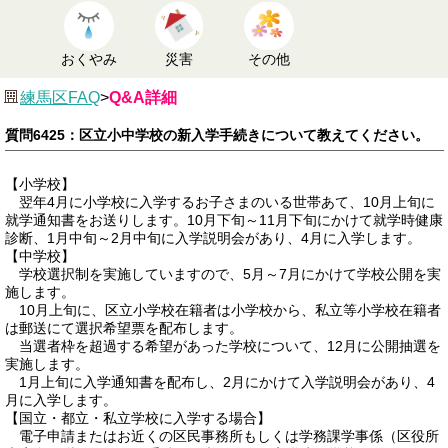
おくやみ
災害
その他
練馬区FAQ
>
Q&A詳細
質問6425：区立小中学校の新入学手続きについて教えてください。
【小学校】
翌年4月に小学校に入学するお子さまのいる世帯あて、10月上旬に
就学通知書をお送りします。10月下旬～11月下旬にかけて就学時健康
診断、1月中旬～2月中旬に入学説明会があり、4月に入学します。
【中学校】
学校選択制を実施していますので、5月～7月にかけて学校公開を実
施します。
10月上旬に、区立小学校在籍者は小学校から、私立等小学校在籍者
は郵送にて選択希望票を配布します。
当選者枠を超過する希望があった学校について、12月に公開抽選を
実施します。
1月上旬に入学通知書を配布し、2月にかけて入学説明会があり、4
月に入学します。
【国立・都立・私立学校に入学する場合】
電子申請またはお近くの区民事務所もしくは学務課学事係（区役所