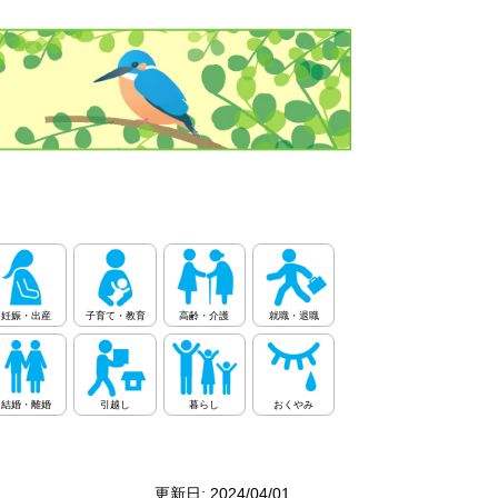
妊娠・出産
子育て・教育
高齢・介護
就職・退職
結婚・離婚
引越し
暮らし
おくやみ
更新日: 2024/04/01