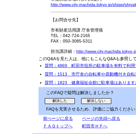
http://www.city.machida.tokyo.jp/shisei/shiy
【お問合せ先】
市有財産活用課 庁舎管理係
TEL：042-724-2165
FAX：050-3085-5311
担当課詳細：
http://www.city.machida.tokyo.
このQ&Aを見た人は、他にもこんなQ&Aも参照し
質問：4869 町田市役所の駐車場を有料で利
質問：1513 市庁舎の自転車や原動機付き自
質問：1823 健康福祉会館に駐車場はあります
このFAQで疑問は解決しましたか？
FAQを充実させるため、評価にご協力ください
前ぺージに戻る
ページの先頭へ戻る
ＦＡＱトップへ
町田市ＨＰへ