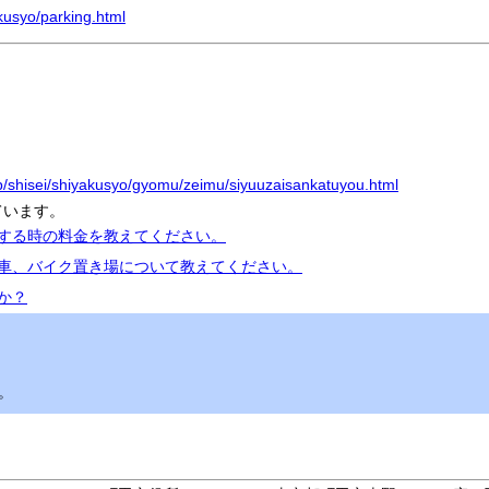
akusyo/parking.html
jp/shisei/shiyakusyo/gyomu/zeimu/siyuuzaisankatuyou.html
ています。
用する時の料金を教えてください。
転車、バイク置き場について教えてください。
か？
。