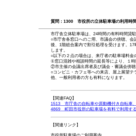
質問：1300 市役所の立体駐車場の利用時
市庁舎立体駐車場は、24時間の有料時間貸
○市庁舎各窓口へのご用、市議会の傍聴、会
後、1階総合案内で割引処理を受けます。1
します。
○以下の２点の場合は、来庁者の駐車場料金
①窓口混雑や相談時間の延長等により、１時
②市主催の会議出席者及び議会・審議会傍聴
○コンビニ・カフェ等への来店、屋上展望テ
他、一般利用者の方も有料になります。
【関連FAQ】
1513 市庁舎の自転車や原動機付き自転
4869 町田市役所の駐車場を有料で利用す
【関連リンク】
市役所駐車場のご利用案内