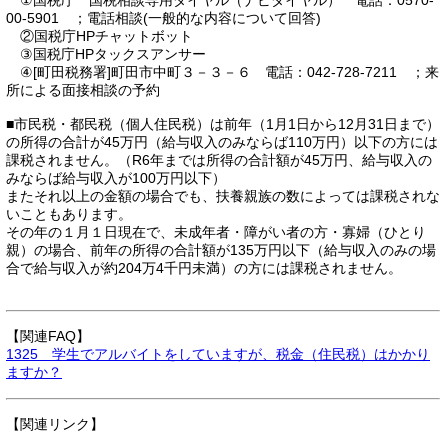
①国税庁 国税相談専用ダイヤル（ナビダイヤル） 電話：0570-
00-5901 ；電話相談(一般的な内容について回答)
②国税庁HPチャットボット
③国税庁HPタックスアンサー
④[町田税務署]町田市中町３－３－６ 電話：042-728-7211 ；来
所による面接相談の予約
■市民税・都民税（個人住民税）は前年（1月1日から12月31日まで）
の所得の合計が45万円（給与収入のみならば110万円）以下の方には
課税されません。（R6年までは所得の合計額が45万円、給与収入の
みならば給与収入が100万円以下）
またそれ以上の金額の場合でも、扶養親族の数によっては課税されな
いこともあります。
その年の１月１日現在で、未成年者・障がい者の方・寡婦（ひとり
親）の場合、前年の所得の合計額が135万円以下（給与収入のみの場
合で給与収入が約204万4千円未満）の方には課税されません。
【関連FAQ】
1325 学生でアルバイトをしていますが、税金（住民税）はかかり
ますか？
【関連リンク】