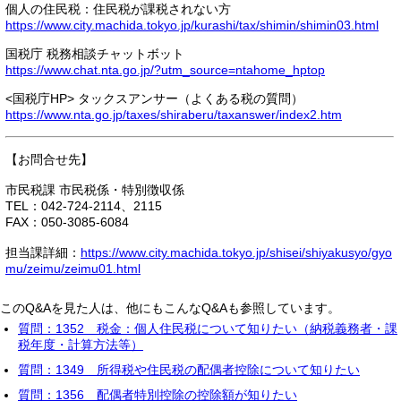
個人の住民税：住民税が課税されない方
https://www.city.machida.tokyo.jp/kurashi/tax/shimin/shimin03.html
国税庁 税務相談チャットボット
https://www.chat.nta.go.jp/?utm_source=ntahome_hptop
<国税庁HP> タックスアンサー（よくある税の質問）
https://www.nta.go.jp/taxes/shiraberu/taxanswer/index2.htm
【お問合せ先】
市民税課 市民税係・特別徴収係
TEL：042-724-2114、2115
FAX：050-3085-6084
担当課詳細：
https://www.city.machida.tokyo.jp/shisei/shiyakusyo/gyo
mu/zeimu/zeimu01.html
このQ&Aを見た人は、他にもこんなQ&Aも参照しています。
質問：1352 税金：個人住民税について知りたい（納税義務者・課
税年度・計算方法等）
質問：1349 所得税や住民税の配偶者控除について知りたい
質問：1356 配偶者特別控除の控除額が知りたい