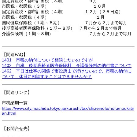
固定資産税・都市計画税（３期） ９月
市民税・都民税（３期） １０月
固定資産税・都市計画税（４期） １２月（２５日迄）
市民税・都民税（４期） １月
国民健康保険税（１期～８期） ７月から２月まで毎月
後期高齢者医療保険料（１期～８期） ７月から２月まで毎月
介護保険料（１期～８期） ７月から２月まで毎月
【関連FAQ】
1401 市税の納付について相談したいのですが
1402 市税、後期高齢者医療保険料、介護保険料の納付書について
1462 平日は仕事の関係で市役所まで行けないので、市税の納付に
ついて、休日に相談することはできませんか？
【関連リンク】
市税納期一覧
https://www.city.machida.tokyo.jp/kurashi/tax/shizeinofu/nofu/noukiitir
an.html
【お問合せ先】