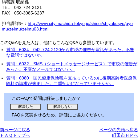
納税課 収納係
TEL：042-724-2121
FAX：050-3085-6237
担当課詳細：
http://www.city.machida.tokyo.jp/shisei/shiyakusyo/gyo
mu/zeimu/zeimu03.html
このQ&Aを見た人は、他にもこんなQ&Aも参照しています。
質問：6034 042-724-2120から市税の催告が電話があった。不審
な電話ではないか。
質問：6032 SMS（ショートメッセージサービス）で市税の催告が
あった。不審なメールではないか。
質問：6080 国民健康保険税を支払っているのに後期高齢者医療保
険料の請求が来ました。二重払いになっていませんか。
このFAQで疑問は解決しましたか？
FAQを充実させるため、評価にご協力ください。
前ぺージに戻る
ページの先頭へ戻る
ＦＡＱトップへ
町田市ＨＰへ