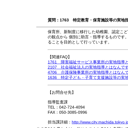
質問：1763 特定教育・保育施設等の実地
保育所、新制度に移行した幼稚園、認定こど
の観点から 個別に助言・指導するものです
ることを目的として行っています。
【関連FAQ】
1761 障害福祉サービス事業所の実地指導
2107 社会福祉法人の実地指導とはなんで
4706 介護保険事業所の実地指導とはなん
1636 特定子ども・子育て支援施設等の実
【お問合せ先】
指導監査課
TEL：042-724-4094
FAX：050-3085-0996
担当課詳細：
http://www.city.machida.tokyo.