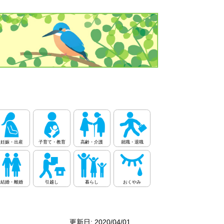
妊娠・出産
子育て・教育
高齢・介護
就職・退職
結婚・離婚
引越し
暮らし
おくやみ
更新日: 2020/04/01