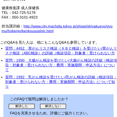
健康推進課 成人保健係
TEL：042-725-5178
FAX：050-3101-4923
担当課詳細：
http://www.city.machida.tokyo.jp/shisei/shiyakusyo/gyo
mu/hokenjo/kenkousuishin.html
このQ&Aを見た人は、他にもこんなQ&Aも参照しています。
質問：4452 胃がんリスク検診（ＡＢＣ検診）を受けたい/胃がんリ
スク検診（ABC検診）の詳細（検診項目・対象者・受けられない方
質問：1990 大腸がん検診を受けたい/大腸がん検診の詳細（検診項
目・対象者・受けられない方・費用・実施期間・申込方法）につい
て
質問：1992 乳がん検診を受けたい/乳がん検診の詳細（検診項目・
対象者・受けられない方・費用・実施期間・申込方法）について知
り
このFAQで疑問は解決しましたか？
FAQを充実させるため、評価にご協力ください。