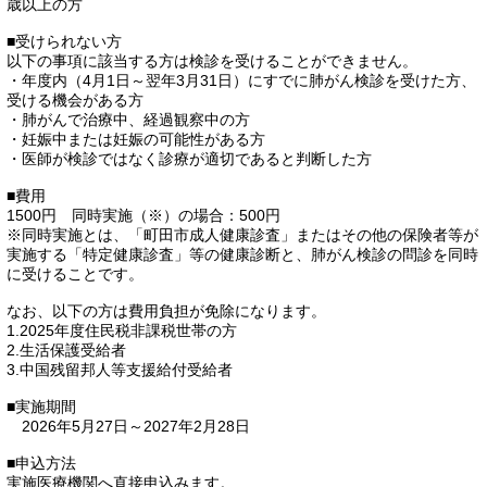
歳以上の方
■受けられない方
以下の事項に該当する方は検診を受けることができません。
・年度内（4月1日～翌年3月31日）にすでに肺がん検診を受けた方、
受ける機会がある方
・肺がんで治療中、経過観察中の方
・妊娠中または妊娠の可能性がある方
・医師が検診ではなく診療が適切であると判断した方
■費用
1500円 同時実施（※）の場合：500円
※同時実施とは、「町田市成人健康診査」またはその他の保険者等が
実施する「特定健康診査」等の健康診断と、肺がん検診の問診を同時
に受けることです。
なお、以下の方は費用負担が免除になります。
1.2025年度住民税非課税世帯の方
2.生活保護受給者
3.中国残留邦人等支援給付受給者
■実施期間
2026年5月27日～2027年2月28日
■申込方法
実施医療機関へ直接申込みます。