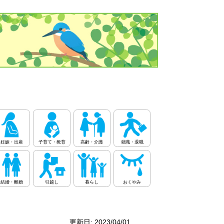
妊娠・出産
子育て・教育
高齢・介護
就職・退職
結婚・離婚
引越し
暮らし
おくやみ
更新日: 2023/04/01