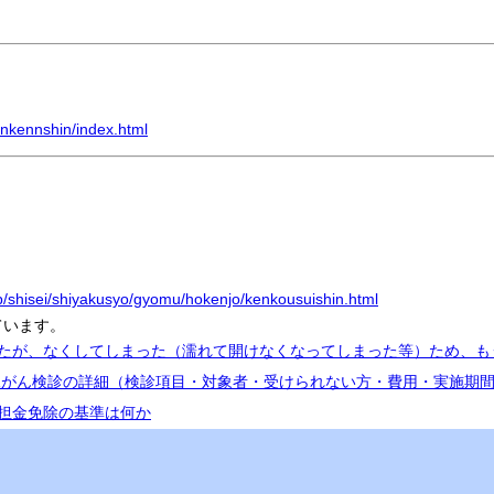
gankennshin/index.html
jp/shisei/shiyakusyo/gyomu/hokenjo/kenkousuishin.html
ています。
いたが、なくしてしまった（濡れて開けなくなってしまった等）ため、
立腺がん検診の詳細（検診項目・対象者・受けられない方・費用・実施期
負担金免除の基準は何か