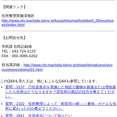
【関連リンク】
住所整理実施済地区
http://www.city.machida.tokyo.jp/kurashi/sumai/toshikei/t_06/juushos
eiri/index.html
【お問合せ先】
市民課 住民記録係
TEL：042-724-2123
FAX：050-3085-6262
担当課詳細：
http://www.city.machida.tokyo.jp/shisei/shiyakusyo/gyo
mu/shimin/shimin01.html
このQ&Aを見た人は、他にもこんなQ&Aも参照しています。
質問：3137 ①住居表示を実施した地区で建物を新築または増改築
したら住所はどうなりますか？②住所の表記の仕方を教えてくださ
い。
質問：2102 住所整理によって「町田市○○町△△番地」がどんな住
所に変わったのか教えてください。
質問：2841 住居表示について知りたい