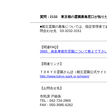
質問：2132 東京都の霊園募集窓口が知り
■都立霊園の募集については、指定管理者で
問合わせ先 03-3232-3151
【関連FAQ】
3885 南多摩都市霊園について教えて下さ
【関連リンク】
ＴＯＫＹＯ霊園さんぽ（都立霊園公式サイト
http://www.tokyo-park.or.jp/reien/
【お問合せ先】
市民課 戸籍係
TEL：042-724-2865
FAX：050-3085-6262