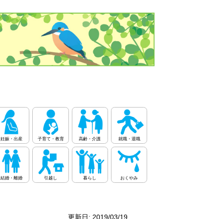
妊娠・出産
子育て・教育
高齢・介護
就職・退職
結婚・離婚
引越し
暮らし
おくやみ
更新日: 2019/03/19