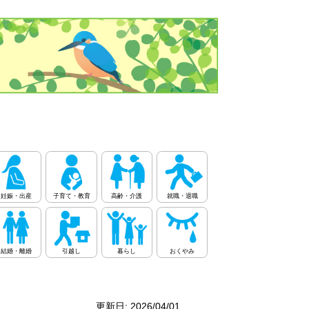
妊娠・出産
子育て・教育
高齢・介護
就職・退職
結婚・離婚
引越し
暮らし
おくやみ
更新日: 2026/04/01