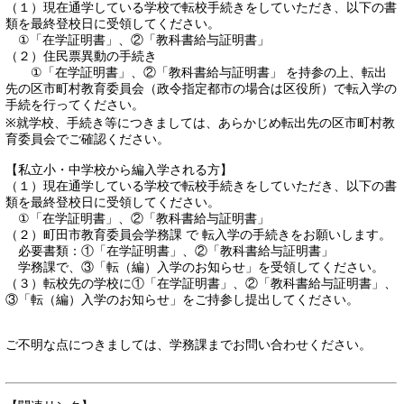
（１）現在通学している学校で転校手続きをしていただき、以下の書
類を最終登校日に受領してください。
①「在学証明書」、②「教科書給与証明書」
（２）住民票異動の手続き
①「在学証明書」、②「教科書給与証明書」 を持参の上、転出
先の区市町村教育委員会（政令指定都市の場合は区役所）で転入学の
手続を行ってください。
※就学校、手続き等につきましては、あらかじめ転出先の区市町村教
育委員会でご確認ください。
【私立小・中学校から編入学される方】
（１）現在通学している学校で転校手続きをしていただき、以下の書
類を最終登校日に受領してください。
①「在学証明書」、②「教科書給与証明書」
（２）町田市教育委員会学務課 で 転入学の手続きをお願いします。
必要書類：①「在学証明書」、②「教科書給与証明書」
学務課で、③「転（編）入学のお知らせ」を受領してください。
（３）転校先の学校に①「在学証明書」、②「教科書給与証明書」、
③「転（編）入学のお知らせ」をご持参し提出してください。
ご不明な点につきましては、学務課までお問い合わせください。