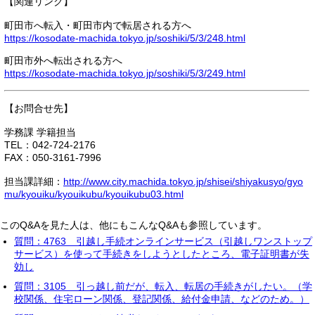
【関連リンク】
町田市へ転入・町田市内で転居される方へ
https://kosodate-machida.tokyo.jp/soshiki/5/3/248.html
町田市外へ転出される方へ
https://kosodate-machida.tokyo.jp/soshiki/5/3/249.html
【お問合せ先】
学務課 学籍担当
TEL：042-724-2176
FAX：050-3161-7996
担当課詳細：
http://www.city.machida.tokyo.jp/shisei/shiyakusyo/gyo
mu/kyouiku/kyouikubu/kyouikubu03.html
このQ&Aを見た人は、他にもこんなQ&Aも参照しています。
質問：4763 引越し手続オンラインサービス（引越しワンストップ
サービス）を使って手続きをしようとしたところ、電子証明書が失
効し
質問：3105 引っ越し前だが、転入、転居の手続きがしたい。（学
校関係、住宅ローン関係、登記関係、給付金申請、などのため。）