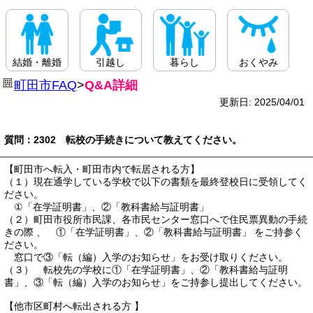
結婚・離婚
引越し
暮らし
おくやみ
町田市FAQ
>
Q&A詳細
更新日: 2025/04/01
質問：2302 転校の手続きについて教えてください。
【町田市へ転入・町田市内で転居される方】
（１）現在通学している学校で以下の書類を最終登校日に受領してく
ださい。
①「在学証明書」、②「教科書給与証明書」
（２）町田市役所市民課、各市民センター窓口へで住民票異動の手続
きの際 、 ①「在学証明書」、②「教科書給与証明書」 をご持参く
ださい。
窓口で③「転（編）入学のお知らせ」をお受け取りください。
（３） 転校先の学校に①「在学証明書」、②「教科書給与証明
書」、③「転（編）入学のお知らせ」をご持参し提出してください。
【他市区町村へ転出される方 】