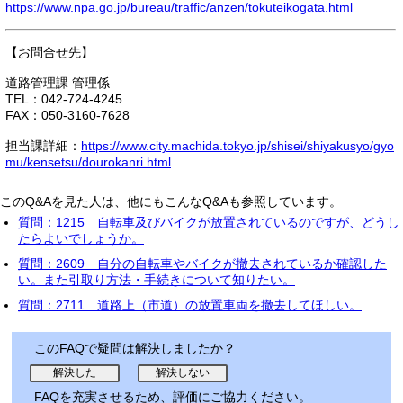
https://www.npa.go.jp/bureau/traffic/anzen/tokuteikogata.html
【お問合せ先】
道路管理課 管理係
TEL：042-724-4245
FAX：050-3160-7628
担当課詳細：
https://www.city.machida.tokyo.jp/shisei/shiyakusyo/gyo
mu/kensetsu/dourokanri.html
このQ&Aを見た人は、他にもこんなQ&Aも参照しています。
質問：1215 自転車及びバイクが放置されているのですが、どうし
たらよいでしょうか。
質問：2609 自分の自転車やバイクが撤去されているか確認した
い。また引取り方法・手続きについて知りたい。
質問：2711 道路上（市道）の放置車両を撤去してほしい。
このFAQで疑問は解決しましたか？
FAQを充実させるため、評価にご協力ください。