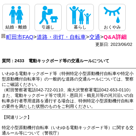
結婚・離婚
引越し
暮らし
おくやみ
町田市FAQ
>
道路・街灯・自転車
>
交通
>
Q&A詳細
更新日: 2023/06/02
質問：2433 電動キックボード等の交通ルールについて
いわゆる電動キックボード等（特例特定小型原動機付自転車や特定小
型原動機付自転車等）の一般的な道路の交通ルールについては、警察
にご確認ください。
（町田警察署電話042-722-0110、南大沢警察署電話042-653-0110）
また、電動キックボード等で境川・恩田川・鶴見川等の河川沿いの自
転車歩行者専用道路を通行する場合は、特例特定小型原動機付自転車
の要件を満たした状態のものをご利用ください。
【関連リンク】
特定小型原動機付自転車（いわゆる電動キックボード等）に関する交
通ルール等について（警視庁）