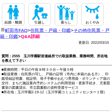
結婚・離婚
引越し
暮らし
おくやみ
町田市FAQ
>
住民票・戸籍・印鑑
>
その他住民票・戸
籍・印鑑
>
Q&A詳細
更新日: 2022/03/10
質問：2555 玉川学園駅前連絡所での取扱業務、業務時間、所在地
を教えて下さい
■業務時間：平日の午前８時３０分～午後５時
■取扱業務：住民票の写し、戸籍の証明（市内に本籍のある方）、印
鑑登録証明書、税証明、母子手帳やおむつ専用袋・ボランティア袋の
交付、まちだ施設案内予約システムの利用登録・更新手続き、児童図
書室の図書貸出、市立図書館の資料受渡サービス
■所在地：玉川学園2-19-12（玉川学園コミュニティセンター１階）