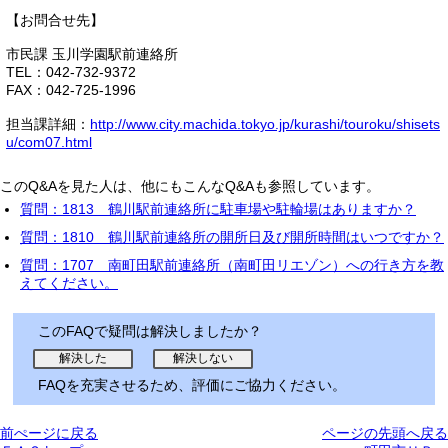
【お問合せ先】
市民課 玉川学園駅前連絡所
TEL：042-732-9372
FAX：042-725-1996
担当課詳細：
http://www.city.machida.tokyo.jp/kurashi/touroku/shisets
u/com07.html
このQ&Aを見た人は、他にもこんなQ&Aも参照しています。
質問：1813 鶴川駅前連絡所に駐車場や駐輪場はありますか？
質問：1810 鶴川駅前連絡所の開所日及び開所時間はいつですか？
質問：1707 南町田駅前連絡所（南町田リエゾン）への行き方を教
えてください。
このFAQで疑問は解決しましたか？
FAQを充実させるため、評価にご協力ください。
前ぺージに戻る
ページの先頭へ戻る