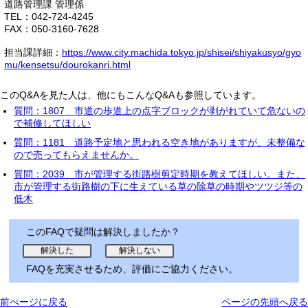
道路管理課 管理係
TEL：042-724-4245
FAX：050-3160-7628
担当課詳細：
https://www.city.machida.tokyo.jp/shisei/shiyakusyo/gyo
mu/kensetsu/dourokanri.html
このQ&Aを見た人は、他にもこんなQ&Aも参照しています。
質問：1807 市道の歩道上の点字ブロックが剥がれていて危ないの
で補修してほしい
質問：1181 道路予定地と思われる空き地がありますが、未整備な
ので売ってもらえませんか。
質問：2039 市が管理する街路樹剪定時期を教えてほしい。また、
市が管理する街路樹の下に生えている草の除草の時期やツツジ等の
低木
このFAQで疑問は解決しましたか？
FAQを充実させるため、評価にご協力ください。
前ぺージに戻る
ページの先頭へ戻る