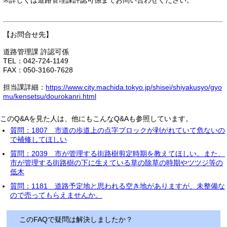
※詳しくは道路管理課許認可係までお問い合わせください。
【お問合せ先】
道路管理課 許認可係
TEL：042-724-1149
FAX：050-3160-7628
担当課詳細：
https://www.city.machida.tokyo.jp/shisei/shiyakusyo/gyo
mu/kensetsu/dourokanri.html
このQ&Aを見た人は、他にもこんなQ&Aも参照しています。
質問：1807 市道の歩道上の点字ブロックが剥がれていて危ないの
で補修してほしい
質問：2039 市が管理する街路樹剪定時期を教えてほしい。また、
市が管理する街路樹の下に生えている草の除草の時期やツツジ等の
低木
質問：1181 道路予定地と思われる空き地がありますが、未整備な
ので売ってもらえませんか。
このFAQで疑問は解決しましたか？