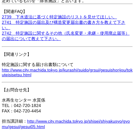
定めているものを「除害施設」と言います。
【関連FAQ】
2739 下水道法に基づく特定施設のリストを見せてほしい。
2741 特定施設の届出及び構造変更届出書の書き方を教えて下さ
い。
2742 特定施設に関するその他（氏名変更・承継・使用廃止届等）
の届出について教えて下さい。
【関連リンク】
特定施設に関する届け出書類について
http://www.city.machida.tokyo.jp/kurashi/suido/grsui/gesuishorijou/tok
uteisisetsu.html
【お問合せ先】
水再生センター 水質係
TEL：042-720-1824
FAX：042-720-4454
担当課詳細：
http://www.city.machida.tokyo.jp/shisei/shiyakusyo/gyo
mu/gesui/gesui05.html