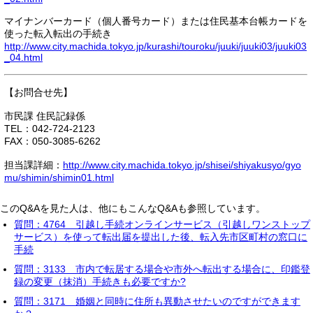
マイナンバーカード（個人番号カード）または住民基本台帳カードを
使った転入転出の手続き
http://www.city.machida.tokyo.jp/kurashi/touroku/juuki/juuki03/juuki03
_04.html
【お問合せ先】
市民課 住民記録係
TEL：042-724-2123
FAX：050-3085-6262
担当課詳細：
http://www.city.machida.tokyo.jp/shisei/shiyakusyo/gyo
mu/shimin/shimin01.html
このQ&Aを見た人は、他にもこんなQ&Aも参照しています。
質問：4764 引越し手続オンラインサービス（引越しワンストップ
サービス）を使って転出届を提出した後、転入先市区町村の窓口に
手続
質問：3133 市内で転居する場合や市外へ転出する場合に、印鑑登
録の変更（抹消）手続きも必要ですか?
質問：3171 婚姻と同時に住所も異動させたいのですができます