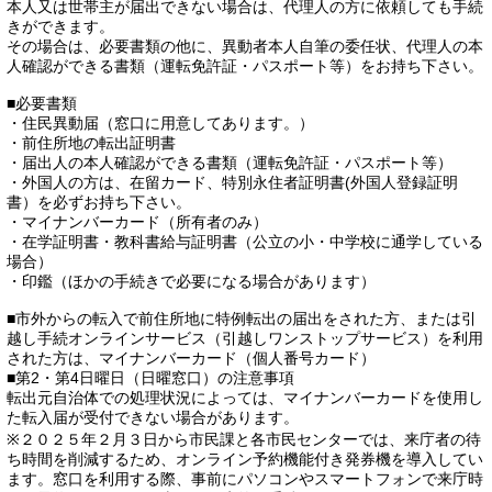
本人又は世帯主が届出できない場合は、代理人の方に依頼しても手続
きができます。
その場合は、必要書類の他に、異動者本人自筆の委任状、代理人の本
人確認ができる書類（運転免許証・パスポート等）をお持ち下さい。
■必要書類
・住民異動届（窓口に用意してあります。）
・前住所地の転出証明書
・届出人の本人確認ができる書類（運転免許証・パスポート等）
・外国人の方は、在留カード、特別永住者証明書(外国人登録証明
書）を必ずお持ち下さい。
・マイナンバーカード（所有者のみ）
・在学証明書・教科書給与証明書（公立の小・中学校に通学している
場合）
・印鑑（ほかの手続きで必要になる場合があります）
■市外からの転入で前住所地に特例転出の届出をされた方、または引
越し手続オンラインサービス（引越しワンストップサービス）を利用
された方は、マイナンバーカード（個人番号カード）
■第2・第4日曜日（日曜窓口）の注意事項
転出元自治体での処理状況によっては、マイナンバーカードを使用し
た転入届が受付できない場合があります。
※２０２５年２月３日から市民課と各市民センターでは、来庁者の待
ち時間を削減するため、オンライン予約機能付き発券機を導入してい
ます。窓口を利用する際、事前にパソコンやスマートフォンで来庁時