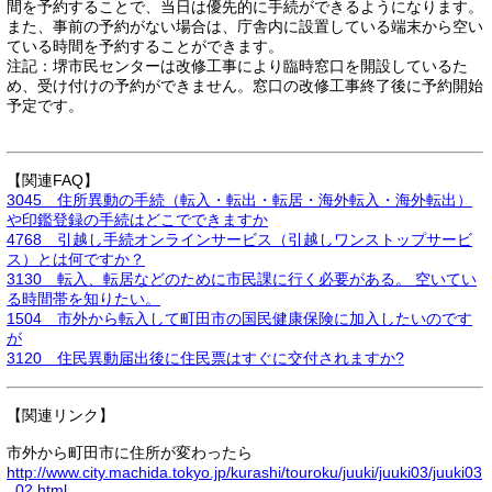
間を予約することで、当日は優先的に手続ができるようになります。
また、事前の予約がない場合は、庁舎内に設置している端末から空い
ている時間を予約することができます。
注記：堺市民センターは改修工事により臨時窓口を開設しているた
め、受け付けの予約ができません。窓口の改修工事終了後に予約開始
予定です。
【関連FAQ】
3045 住所異動の手続（転入・転出・転居・海外転入・海外転出）
や印鑑登録の手続はどこでできますか
4768 引越し手続オンラインサービス（引越しワンストップサービ
ス）とは何ですか？
3130 転入、転居などのために市民課に行く必要がある。 空いてい
る時間帯を知りたい。
1504 市外から転入して町田市の国民健康保険に加入したいのです
が
3120 住民異動届出後に住民票はすぐに交付されますか?
【関連リンク】
市外から町田市に住所が変わったら
http://www.city.machida.tokyo.jp/kurashi/touroku/juuki/juuki03/juuki03
_02.html