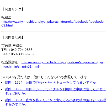
【関連リンク】
転籍届
http://www.city.machida.tokyo.jp/kurashi/touroku/todokede/todokede
09.html
【お問合せ先】
市民課 戸籍係
TEL：042-724-2865
FAX：050-3085-6262
担当課詳細：
http://www.city.machida.tokyo.jp/shisei/shiyakusyo/gyo
mu/shimin/shimin01.html
このQ&Aを見た人は、他にもこんなQ&Aも参照しています。
質問：1664 公園で花火やバーベキューをしても良いですか
質問：3888 町田市シェアサイクルを利用中に事故に遭ったがどう
すれば良いか。
質問：3384 庭木を揃えたときに出てくる小さな枝や葉はどう処理
するのですか。