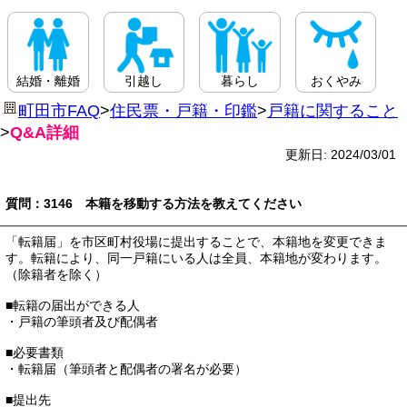
結婚・離婚
引越し
暮らし
おくやみ
町田市FAQ
>
住民票・戸籍・印鑑
>
戸籍に関すること
>
Q&A詳細
更新日: 2024/03/01
質問：3146 本籍を移動する方法を教えてください
「転籍届」を市区町村役場に提出することで、本籍地を変更できま
す。転籍により、同一戸籍にいる人は全員、本籍地が変わります。
（除籍者を除く）
■転籍の届出ができる人
・戸籍の筆頭者及び配偶者
■必要書類
・転籍届（筆頭者と配偶者の署名が必要）
■提出先