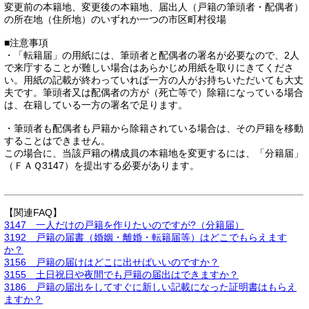
変更前の本籍地、変更後の本籍地、届出人（戸籍の筆頭者・配偶者）
の所在地（住所地）のいずれか一つの市区町村役場
■注意事項
・「転籍届」の用紙には、筆頭者と配偶者の署名が必要なので、2人
で来庁することが難しい場合はあらかじめ用紙を取りにきてくださ
い。用紙の記載が終わっていれば一方の人がお持ちいただいても大丈
夫です。筆頭者又は配偶者の方が（死亡等で）除籍になっている場合
は、在籍している一方の署名で足ります。
・筆頭者も配偶者も戸籍から除籍されている場合は、その戸籍を移動
することはできません。
この場合に、当該戸籍の構成員の本籍地を変更するには、「分籍届」
（ＦＡＱ3147）を提出する必要があります。
【関連FAQ】
3147 一人だけの戸籍を作りたいのですが?（分籍届）
3192 戸籍の届書（婚姻・離婚・転籍届等）はどこでもらえます
か？
3156 戸籍の届けはどこに出せばいいのですか？
3155 土日祝日や夜間でも戸籍の届出はできますか？
3186 戸籍の届出をしてすぐに新しい記載になった証明書はもらえ
ますか？