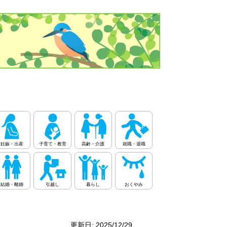
妊娠・出産
子育て・教育
高齢・介護
就職・退職
結婚・離婚
引越し
暮らし
おくやみ
更新日: 2025/12/29