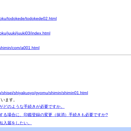
uroku/todokede/todokede02.html
oku/juuki/juuki03/index.html
/shimin/com/a001.html
jp/shisei/shiyakusyo/gyomu/shimin/shimin01.html
ています。
すがどのような手続きが必要ですか。
出する場合に、印鑑登録の変更（抹消）手続きも必要ですか?
、転入届をしたい。