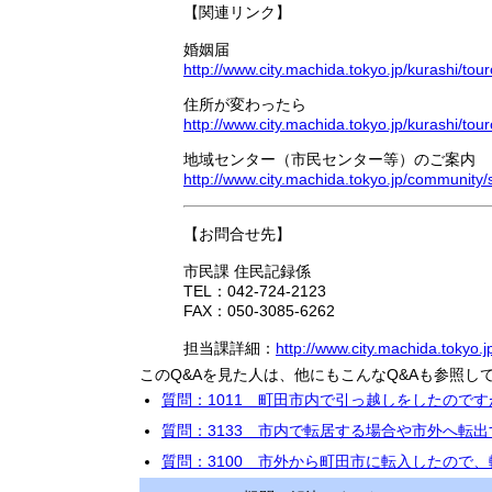
【関連リンク】
婚姻届
http://www.city.machida.tokyo.jp/kurashi/to
住所が変わったら
http://www.city.machida.tokyo.jp/kurashi/tour
地域センター（市民センター等）のご案内
http://www.city.machida.tokyo.jp/community
【お問合せ先】
市民課 住民記録係
TEL：042-724-2123
FAX：050-3085-6262
担当課詳細：
http://www.city.machida.tokyo.
このQ&Aを見た人は、他にもこんなQ&Aも参照し
質問：1011 町田市内で引っ越しをしたので
質問：3133 市内で転居する場合や市外へ転
質問：3100 市外から町田市に転入したので