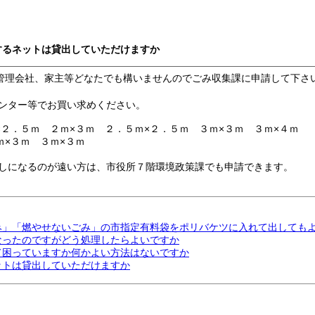
するネットは貸出していただけますか
管理会社、家主等どなたでも構いませんのでごみ収集課に申請して下さ
ンター等でお買い求めください。
２．５ｍ ２ｍ×３ｍ ２．５ｍ×２．５ｍ ３ｍ×３ｍ ３ｍ×４ｍ
ｍ×３ｍ ３ｍ×３ｍ
しになるのが遠い方は、市役所７階環境政策課でも申請できます。
ごみ」「燃やせないごみ」の市指定有料袋をポリバケツに入れて出しても
となったのですがどう処理したらよいですか
して困っていますか何かよい方法はないですか
ットは貸出していただけますか