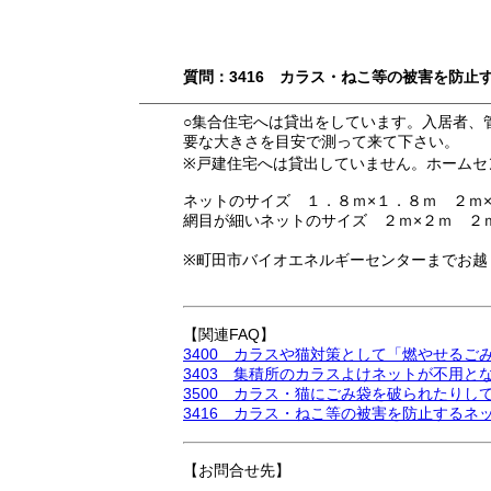
質問：3416 カラス・ねこ等の被害を防止
○集合住宅へは貸出をしています。入居者、
要な大きさを目安で測って来て下さい。
※戸建住宅へは貸出していません。ホームセ
ネットのサイズ １．８ｍ×１．８ｍ ２ｍ×
網目が細いネットのサイズ ２ｍ×２ｍ ２
※町田市バイオエネルギーセンターまでお越
【関連FAQ】
3400 カラスや猫対策として「燃やせる
3403 集積所のカラスよけネットが不用
3500 カラス・猫にごみ袋を破られたり
3416 カラス・ねこ等の被害を防止するネ
【お問合せ先】