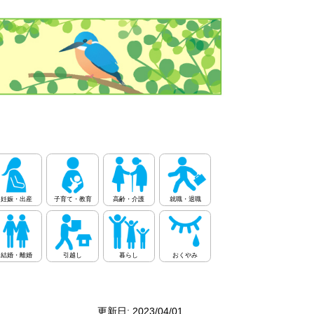
妊娠・出産
子育て・教育
高齢・介護
就職・退職
結婚・離婚
引越し
暮らし
おくやみ
更新日: 2023/04/01