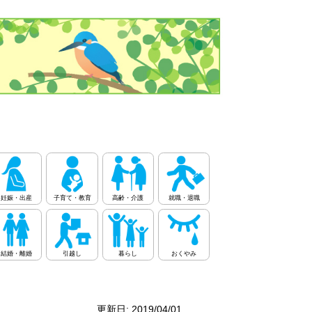
妊娠・出産
子育て・教育
高齢・介護
就職・退職
結婚・離婚
引越し
暮らし
おくやみ
更新日: 2019/04/01