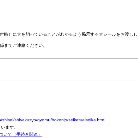
付時）に犬を飼っていることがわかるよう掲示する犬シールをお渡しし
係までご連絡ください。
jp/shisei/shiyakusyo/gyomu/hokenjo/seikatueiseika.html
ています。
について（手続き関連）