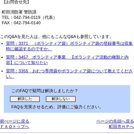
【お問合せ先】
町田消防署 警防課
TEL：042-794-0119（代表）
FAX：042-794-0140
このQ&Aを見た人は、他にもこんなQ&Aも参照しています。
質問：3371 （ボランティア袋）ボランティア袋の登録番号は収集
時に確認するのですか。
質問：3457 ボランティア事業 【ボランティア活動の種類と内
容】について知りたい
質問：3355 おむつ専用袋やボランティア袋について教えてくださ
い。
このFAQで疑問は解決しましたか？
FAQを充実させるため、評価にご協力ください。
前ぺージに戻る
ページの先頭へ戻る
ＦＡＱトップへ
町田市ＨＰへ