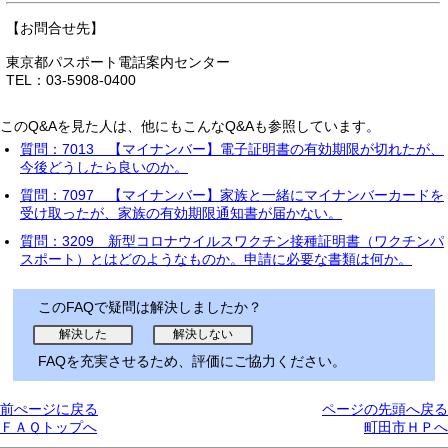
【お問合せ先】
東京都パスポート電話案内センター
TEL：03-5908-0400
このQ&Aを見た人は、他にもこんなQ&Aも参照しています。
質問：7013 【マイナンバー】電子証明書の有効期限が切れたが、
今後どうしたら良いのか。
質問：7097 【マイナンバー】家族と一緒にマイナンバーカードを
受け取ったが、家族の有効期限通知書が届かない。
質問：3209 新型コロナウイルスワクチン接種証明書（ワクチンパ
スポート）とはどのようなものか。申請に必要な書類は何か。
このFAQで疑問は解決しましたか？
FAQを充実させるため、評価にご協力ください。
前ぺージに戻る
ページの先頭へ戻る
ＦＡＱトップへ
町田市ＨＰへ