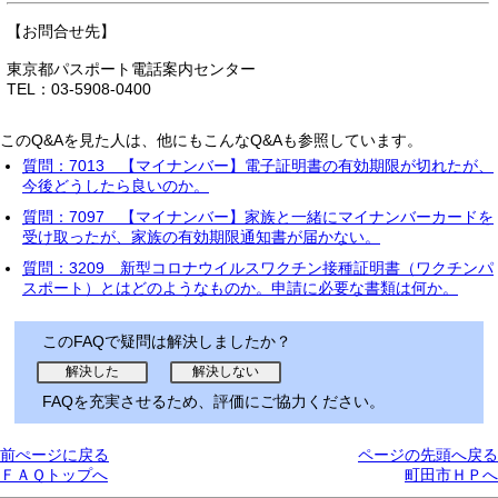
【お問合せ先】
東京都パスポート電話案内センター
TEL：03-5908-0400
このQ&Aを見た人は、他にもこんなQ&Aも参照しています。
質問：7013 【マイナンバー】電子証明書の有効期限が切れたが、
今後どうしたら良いのか。
質問：7097 【マイナンバー】家族と一緒にマイナンバーカードを
受け取ったが、家族の有効期限通知書が届かない。
質問：3209 新型コロナウイルスワクチン接種証明書（ワクチンパ
スポート）とはどのようなものか。申請に必要な書類は何か。
このFAQで疑問は解決しましたか？
FAQを充実させるため、評価にご協力ください。
前ぺージに戻る
ページの先頭へ戻る
ＦＡＱトップへ
町田市ＨＰへ