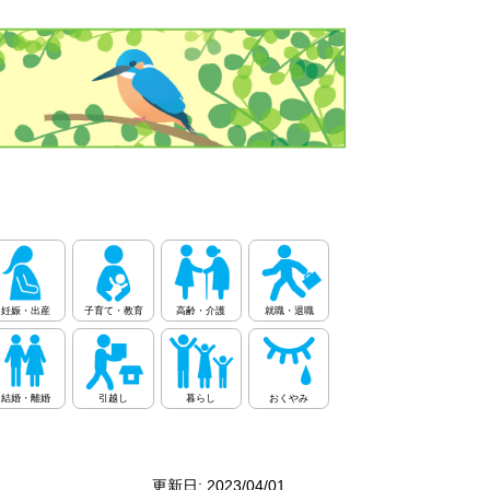
妊娠・出産
子育て・教育
高齢・介護
就職・退職
結婚・離婚
引越し
暮らし
おくやみ
更新日: 2023/04/01