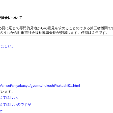
委員会について
必要に応じて専門的見地からの意見を求めることのできる第三者機関で
のうちから町田市社会福祉協議会長が委嘱します。任期は２年です。
てほしい。
jp/shisei/shiyakusyo/gyomu/hukushi/hukushi01.html
ています。
教えてほしい。
教えてほしいのですが
て