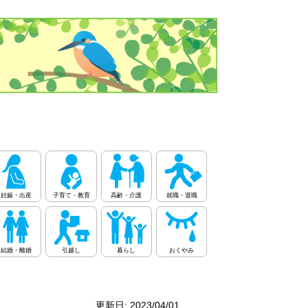
妊娠・出産
子育て・教育
高齢・介護
就職・退職
結婚・離婚
引越し
暮らし
おくやみ
更新日: 2023/04/01