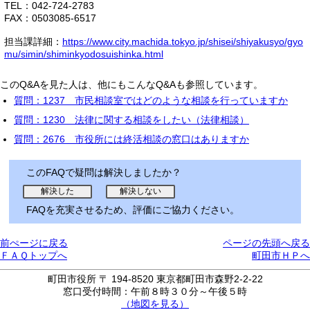
TEL：042-724-2783
FAX：0503085-6517
担当課詳細：
https://www.city.machida.tokyo.jp/shisei/shiyakusyo/gyo
mu/simin/shiminkyodosuishinka.html
このQ&Aを見た人は、他にもこんなQ&Aも参照しています。
質問：1237 市民相談室ではどのような相談を行っていますか
質問：1230 法律に関する相談をしたい（法律相談）
質問：2676 市役所には終活相談の窓口はありますか
このFAQで疑問は解決しましたか？
FAQを充実させるため、評価にご協力ください。
前ぺージに戻る
ページの先頭へ戻る
ＦＡＱトップへ
町田市ＨＰへ
町田市役所 〒 194-8520 東京都町田市森野2-2-22
窓口受付時間：午前８時３０分～午後５時
（地図を見る）