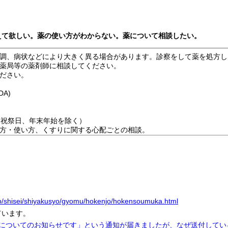
教えて欲しい。薬の使い方がわからない。薬について相談したい。
調、病状などにより大きく異る場合があります。診察をして薬を処方し
薬局等の薬剤師に相談してください。
ださい。
A)
（祝祭日、年末年始を除く）
方・使い方、くすりに関する心配ごとの相談。
.jp/shisei/shiyakusyo/gyomu/hokenjo/hokensoumuka.html
ています。
況についてのお知らせです」という通知が届きましたが、なぜ送付して