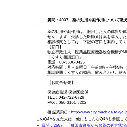
質問：4037 薬の効用や副作用について
薬の効用や副作用は、服用した人の体質や体
せん。まず、受診した医師又は薬を購入した
相談機関としては、下記の窓口も案内してく
【窓口】
独立行政法人 医薬品医療機器総合機構(PMD
「くすり相談窓口」
電話 03-3506-9425
対応時間：月～金曜日 午前9時～午後5時
相談範囲：くすりの効果、飲み合わせ、飲み
【お問合せ先】
保健総務課 保健医療係
TEL：042-722-6728
FAX：050-3101-8202
担当課詳細：
http://www.city.machida.tokyo
このQ&Aを見た人は、他にもこんなQ&Aも参照し
質問：2557 「町田市役所からお薬の処方状