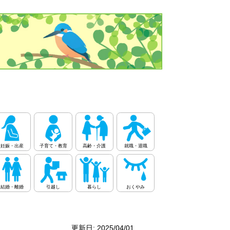
妊娠・出産
子育て・教育
高齢・介護
就職・退職
結婚・離婚
引越し
暮らし
おくやみ
更新日: 2025/04/01