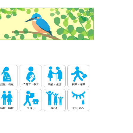
妊娠・出産
子育て・教育
高齢・介護
就職・退職
結婚・離婚
引越し
暮らし
おくやみ