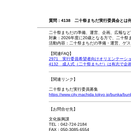
質問：4138 二十祭まちだ実行委員会とは
二十祭まちだの準備、運営、企画、広報など
対象：2026年度に20歳となる方で、二十
活動内容：二十祭まちだの準備・運営、ゲス
【関連FAQ】
2971 実行委員希望者向けオリエンテー
4132 成人式（二十祭まちだ）は有志で
【関連リンク】
二十祭まちだ実行委員募集
https://www.city.machida.tokyo.jp/bunka/bunka
【お問合せ先】
文化振興課
TEL：042-724-2184
FAX：050-3085-6554