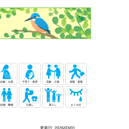
妊娠・出産
子育て・教育
高齢・介護
就職・退職
結婚・離婚
引越し
暮らし
おくやみ
更新日: 2026/03/01