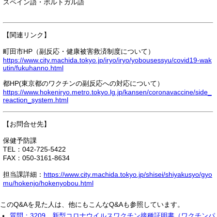
スペイン語・ポルトガル語
【関連リンク】
町田市HP（副反応・健康被害救済制度について）
https://www.city.machida.tokyo.jp/iryo/iryo/yobousessyu/covid19-wak
utin/fukuhanno.html
都HP(東京都のワクチンの副反応への対応について）
https://www.hokeniryo.metro.tokyo.lg.jp/kansen/coronavaccine/side_
reaction_system.html
【お問合せ先】
保健予防課
TEL：042-725-5422
FAX：050-3161-8634
担当課詳細：
https://www.city.machida.tokyo.jp/shisei/shiyakusyo/gyo
mu/hokenjo/hokenyobou.html
このQ&Aを見た人は、他にもこんなQ&Aも参照しています。
質問：3209 新型コロナウイルスワクチン接種証明書（ワクチンパ