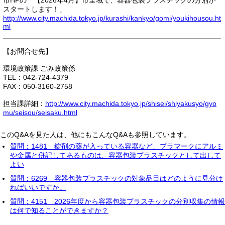
市HPの「【2026年4月】市全域で、容器包装プラスチックの分別が
スタートします！」
http://www.city.machida.tokyo.jp/kurashi/kankyo/gomi/youkihousou.ht
ml
【お問合せ先】
環境政策課 ごみ政策係
TEL：042-724-4379
FAX：050-3160-2758
担当課詳細：
http://www.city.machida.tokyo.jp/shisei/shiyakusyo/gyo
mu/seisou/seisaku.html
このQ&Aを見た人は、他にもこんなQ&Aも参照しています。
質問：1481 錠剤の薬が入っている容器など、プラマークにアルミ
や金属と併記してあるものは、容器包装プラスチックとして出して
よい
質問：6269 容器包装プラスチックの対象品目はどのように見分け
ればいいですか。
質問：4151 2026年度から容器包装プラスチックの分別収集の情報
は何で知ることができますか？