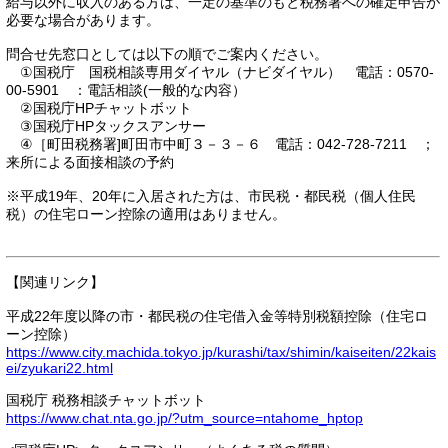
給与以外に収入のある方は、一定の基準のもと税務署への確定申告が
必要な場合があります。
問合せ先窓口としては以下の順でご案内ください。
①国税庁 国税相談専用ダイヤル（ナビダイヤル） 電話：0570-
00-5901 ：電話相談(一般的な内容）
②国税庁HPチャットボット
③国税庁HPタックスアンサー
④［町田税務署]町田市中町３－３－６ 電話：042-728-7211 ；
来所による面接相談の予約
※平成19年、20年に入居された方は、市民税・都民税（個人住民
税）の住宅ローン控除の適用はありません。
【関連リンク】
平成22年度以降の市・都民税の住宅借入金等特別税額控除（住宅ロ
ーン控除）
https://www.city.machida.tokyo.jp/kurashi/tax/shimin/kaiseiten/22kais
ei/zyukari22.html
国税庁 税務相談チャットボット
https://www.chat.nta.go.jp/?utm_source=ntahome_hptop