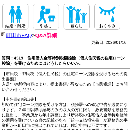
結婚・離婚
引越し
暮らし
おくやみ
町田市FAQ
>
Q&A詳細
更新日: 2026/01/16
質問：4319 住宅借入金等特別税額控除（個人住民税の住宅ローン
控除）を受けるためにはどうしたらいいか。
【市民税・都民税（個人住民税）の住宅ローン控除を受けるための提
出書類】
入居年や所得内容により、提出書類が異なるため【市民税課】にお問
い合わせください。
【申告書の提出先】
初めて住宅ローン控除を受ける方は、税務署への確定申告が必要にな
ります。２年目以降は給与のみの収入の方に限り、必要書類を勤務先
に提出し、事業所から年末調整により所得税の住宅借入金等特別控除
の適用を受けている旨の記載がある「給与支払報告書」が勤務先の事
業所から町田市に提出されていれば、確定申告は不要です。