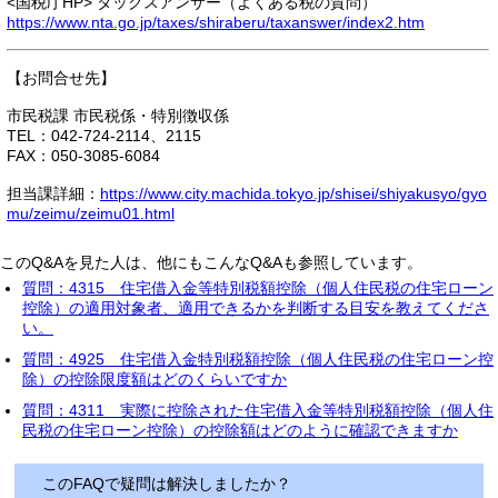
<国税庁HP> タックスアンサー（よくある税の質問）
https://www.nta.go.jp/taxes/shiraberu/taxanswer/index2.htm
【お問合せ先】
市民税課 市民税係・特別徴収係
TEL：042-724-2114、2115
FAX：050-3085-6084
担当課詳細：
https://www.city.machida.tokyo.jp/shisei/shiyakusyo/gyo
mu/zeimu/zeimu01.html
このQ&Aを見た人は、他にもこんなQ&Aも参照しています。
質問：4315 住宅借入金等特別税額控除（個人住民税の住宅ローン
控除）の適用対象者、適用できるかを判断する目安を教えてくださ
い。
質問：4925 住宅借入金特別税額控除（個人住民税の住宅ローン控
除）の控除限度額はどのくらいですか
質問：4311 実際に控除された住宅借入金等特別税額控除（個人住
民税の住宅ローン控除）の控除額はどのように確認できますか
このFAQで疑問は解決しましたか？