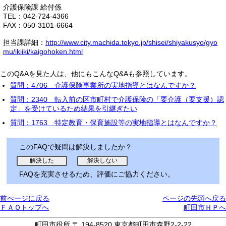
介護保険課 給付係
TEL：042-724-4366
FAX：050-3101-6664
担当課詳細：
http://www.city.machida.tokyo.jp/shisei/shiyakusyo/gyo
mu/ikiiki/kaigohoken.html
このQ&Aを見た人は、他にもこんなQ&Aも参照しています。
質問：4706 介護保険事業所の実地指導とはなんですか？
質問：2340 転入前の区市町村で介護保険の「要介護（要支援）認
定」を受けているため結果を引継ぎたい
質問：1763 特定教育・保育施設等の実地指導とはなんですか？
このFAQで疑問は解決しましたか？
FAQを充実させるため、評価にご協力ください。
前ぺージに戻る
ページの先頭へ戻る
ＦＡＱトップへ
町田市ＨＰへ
町田市役所 〒 194-8520 東京都町田市森野2-2-22