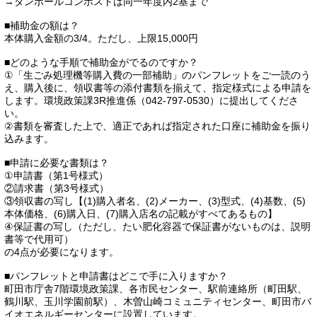
→ダンボールコンポストは同一年度内2基まで
■補助金の額は？
本体購入金額の3/4。ただし、上限15,000円
■どのような手順で補助金がでるのですか？
①「生ごみ処理機等購入費の一部補助」のパンフレットをご一読のう
え、購入後に、領収書等の添付書類を揃えて、指定様式による申請を
します。環境政策課3R推進係（042-797-0530）に提出してくださ
い。
②書類を審査した上で、適正であれば指定された口座に補助金を振り
込みます。
■申請に必要な書類は？
①申請書（第1号様式）
②請求書（第3号様式）
③領収書の写し【(1)購入者名、(2)メーカー、(3)型式、(4)基数、(5)
本体価格、(6)購入日、(7)購入店名の記載がすべてあるもの】
④保証書の写し（ただし、たい肥化容器で保証書がないものは、説明
書等で代用可）
の4点が必要になります。
■パンフレットと申請書はどこで手に入りますか？
町田市庁舎7階環境政策課、各市民センター、駅前連絡所（町田駅、
鶴川駅、玉川学園前駅）、木曽山崎コミュニティセンター、町田市バ
イオエネルギーセンターに設置しています。