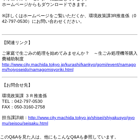
ホームページからもダウンロードできます。
※詳しくはホームページをご覧いただくか、環境政策課3R推進係（0
42-797-0530）にお問い合わせください。
【関連リンク】
ご家庭で生ごみの処理を始めてみませんか？ ～生ごみ処理機等購入
費補助制度
http://www.city.machida.tokyo.jp/kurashi/kankyo/gomi/event/namago
mi/hojyoseido/namagomisyoriki.html
【お問合せ先】
環境政策課 ３Ｒ推進係
TEL：042-797-0530
FAX：050-3160-2758
担当課詳細：
http://www.city.machida.tokyo.jp/shisei/shiyakusyo/gyo
mu/seisou/seisaku.html
このQ&Aを見た人は、他にもこんなQ&Aも参照しています。