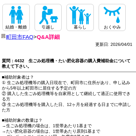
結婚・離婚
引越し
暮らし
おくやみ
町田市FAQ
>
Q&A詳細
更新日: 2026/04/01
質問：4432 生ごみ処理機・たい肥化容器の購入費補助金について
教えて下さい。
■補助対象者は？
① 生ごみ処理機等の購入日現在で、町田市に住所があり、申し込み
から5年以上町田市に居住する予定の方
② 購入した生ごみ処理機等を自家用として継続して適正に使用でき
る方
③ 生ごみ処理機等を購入した日、12ヶ月を経過する日までに申請し
た方
■補助対象の数量は？
→生ごみ処理機の場合は、1世帯あたり1基まで
→たい肥化容器の場合は、1世帯あたり原則1基まで