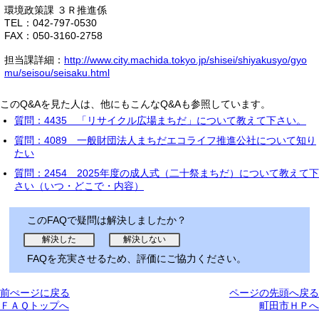
環境政策課 ３Ｒ推進係
TEL：042-797-0530
FAX：050-3160-2758
担当課詳細：
http://www.city.machida.tokyo.jp/shisei/shiyakusyo/gyo
mu/seisou/seisaku.html
このQ&Aを見た人は、他にもこんなQ&Aも参照しています。
質問：4435 「リサイクル広場まちだ」について教えて下さい。
質問：4089 一般財団法人まちだエコライフ推進公社について知り
たい
質問：2454 2025年度の成人式（二十祭まちだ）について教えて下
さい（いつ・どこで・内容）
このFAQで疑問は解決しましたか？
FAQを充実させるため、評価にご協力ください。
前ぺージに戻る
ページの先頭へ戻る
ＦＡＱトップへ
町田市ＨＰへ