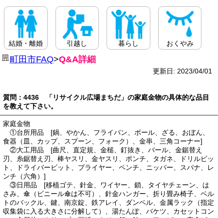
結婚・離婚
引越し
暮らし
おくやみ
町田市FAQ
>
Q&A詳細
更新日: 2023/04/01
質問：4436 「リサイクル広場まちだ」の家庭金物の具体的な品目
を教えて下さい。
家庭金物
①台所用品 [鍋、やかん、フライパン、ボール、ざる、おぼん、
食器（皿、カップ、スプーン、フォーク）、金串、三角コーナー]
②大工用品 [曲尺、直定規、金槌、釘抜き、バール、金鋸替え
刃、糸鋸替え刃、棒ヤスリ、金ヤスリ、ポンチ、タガネ、ドリルビッ
ト、ドライバービット、プライヤー、ペンチ、ニッパー、スパナ、レ
ンチ（六角）]
③日用品 [移植ゴテ、針金、ワイヤー、鎖、タイヤチェーン、は
さみ、傘（ビニール傘は不可）、針金ハンガー、折り畳み椅子、ベル
トのバックル、鍵、南京錠、鉄アレイ、ダンベル、金属ラック（指定
収集袋に入る大きさに分解して）、湯たんぽ、バケツ、カセットコン