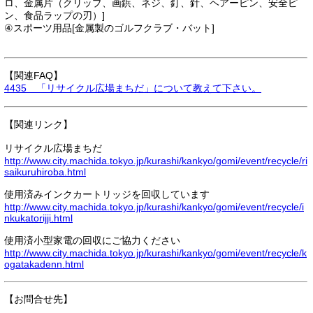
ロ、金属片（クリップ、画鋲、ネジ、釘、針、ヘアーピン、安全ピ
ン、食品ラップの刃）]
④スポーツ用品[金属製のゴルフクラブ・バット]
【関連FAQ】
4435 「リサイクル広場まちだ」について教えて下さい。
【関連リンク】
リサイクル広場まちだ
http://www.city.machida.tokyo.jp/kurashi/kankyo/gomi/event/recycle/ri
saikuruhiroba.html
使用済みインクカートリッジを回収しています
http://www.city.machida.tokyo.jp/kurashi/kankyo/gomi/event/recycle/i
nkukatorijji.html
使用済小型家電の回収にご協力ください
http://www.city.machida.tokyo.jp/kurashi/kankyo/gomi/event/recycle/k
ogatakadenn.html
【お問合せ先】