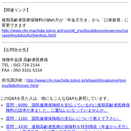
【関連リンク】
後期高齢者医療保険料の納め方が「年金天引き」から「口座振替」に
変更できます
http://www.city.machida.tokyo.jp/iryo/old_iryo/koukikoureisyairyou/osi
rase/koukikoufurihenkou.html
【お問合せ先】
保険年金課 高齢者医療係
TEL：042-724-2144
FAX：050-3101-5154
担当課詳細：
http://www.city.machida.tokyo.jp/shisei/shiyakusyo/gyo
mu/ikiiki/honen.html
このQ&Aを見た人は、他にもこんなQ&Aも参照しています。
質問：6080 国民健康保険税を支払っているのに後期高齢者医療保
険料の請求が来ました。二重払いになっていませんか。
質問：1165 国民健康保険税の支払いについて教えて下さい。
質問：4430 後期高齢者医療の保険料を特別徴収（年金から天引）