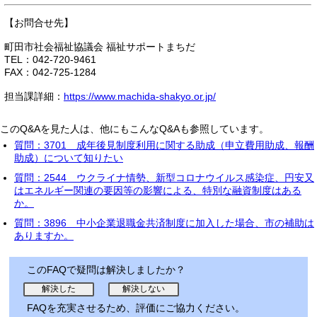
【お問合せ先】
町田市社会福祉協議会 福祉サポートまちだ
TEL：042-720-9461
FAX：042-725-1284
担当課詳細：
https://www.machida-shakyo.or.jp/
このQ&Aを見た人は、他にもこんなQ&Aも参照しています。
質問：3701 成年後見制度利用に関する助成（申立費用助成、報酬
助成）について知りたい
質問：2544 ウクライナ情勢、新型コロナウイルス感染症、円安又
はエネルギー関連の要因等の影響による、特別な融資制度はある
か。
質問：3896 中小企業退職金共済制度に加入した場合、市の補助は
ありますか。
このFAQで疑問は解決しましたか？
FAQを充実させるため、評価にご協力ください。