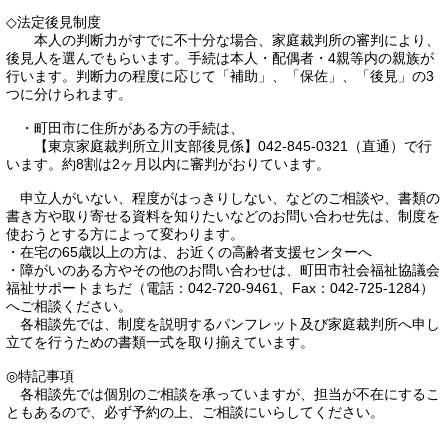
◇法定後見制度
本人の判断力がすでに不十分な場合、家庭裁判所の審判により、
後見人を選んでもらいます。手続は本人・配偶者・4親等内の親族が
行います。判断力の程度に応じて「補助」、「保佐」、「後見」の3
つに分けられます。
・町田市に住所がある方の手続は、
【東京家庭裁判所立川支部後見係】042-845-0321（直通）で行
います。約8割は2ヶ月以内に審判がおりています。
申立人がいない、程度がはっきりしない、などのご相談や、書類の
書き方や取り寄せる資料を知りたいなどのお問い合わせ先は、制度を
使おうとする方によって変わります。
・在宅の65歳以上の方は、お近くの高齢者支援センターへ
・障がいのある方やその他のお問い合わせは、町田市社会福祉協議会
福祉サポートまちだ（電話：042-720-9461、Fax：042-725-1284）
へご相談ください。
各相談先では、制度を説明するパンフレット及び家庭裁判所へ申し
立てを行うための書類一式を取り揃えています。
◎特記事項
各相談先では個別のご相談を承っていますが、担当が不在にするこ
ともあるので、必ず予約の上、ご相談にいらしてください。